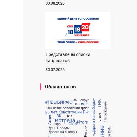
03.08.2026
Представлены списки
кандидатов
30.07.2026
Облако тэгов
Ваш округ
Акция «Дорога на выборы»
#ЯВЫБИРАЮ
ТИК
игра
Награждение
ВКС
100-летие революции
флаг
25 лет Конституции РФ
ВК
старт
ЦИК
Акция
Встреча
Итоги
СМИ
икро
День Победы
Россия
Резерв 2016
Дорога на выборы