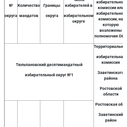
избирательной
№
Количество
Границы
избирателей в
комиссии или
избирательной
округа
мандатов
округа
избирательном
комиссии, на
округе
которую
возложены
полномочия ОИК
Территориальна
избирательная
комиссия
Тюльпановский десятимандатный
Заветинского
избирательный округ №1
района
Ростовской
области
Ростовская обл.
Заветинский
район