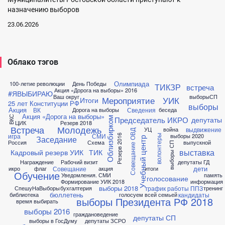
назначению выборов
23.06.2026
Облако тэгов
Олимпиада
100-летие революции
День Победы
ТИКЗР
встреча
Акция «Дорога на выборы» 2016
#ЯВЫБИРАЮ
Ваш округ
выборыСП
Мероприятие
УИК
Итоги
25 лет Конституции РФ
выборы
Акция
ВК
Сведения
Дорога на выборы
беседа
Акция «Дорога на выборы»
ВКС
Председатель ИКРО
депутаты
Облизбирком
ЦИК
Резерв 2018
Встреча
Молодежь
выдвижение
УЦ
война
Совещание ОВД
игра
СМИ
выборы 2020
волонтеры
Резерв 2016
Заседание
Учебный центр
Россия
Схема
выпускной
выборы СП
выставка
Кадровый резерв УИК
ТИК
Награждение
Рабочий визит
депутаты ГД
дети
Совещание
икро
флаг
акция
итоги
Обучение
Уведомления. СМИ
память
голосование
Формирование УИК 2018
информация
выборы 2018
график работы ППЗ
СпешуНаВыборы
бухгалтерия
тренинг
бюллетень
кандидаты
библиотека
голосуем всей семьей
выборы Президента РФ 2018
время выбирать
выборы 2016
граждановедение
депутаты СП
выборы в ГосДуму
депутаты ЗСРО