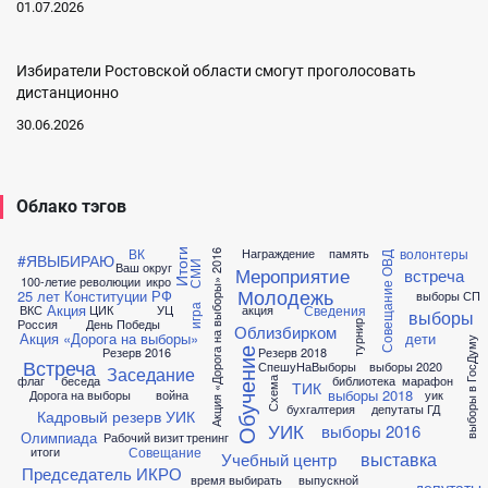
01.07.2026
Избиратели Ростовской области смогут проголосовать
дистанционно
30.06.2026
Облако тэгов
ВК
волонтеры
Награждение
память
Итоги
Акция «Дорога на выборы» 2016
#ЯВЫБИРАЮ
Совещание ОВД
СМИ
Ваш округ
Мероприятие
встреча
100-летие революции
икро
Молодежь
25 лет Конституции РФ
выборы СП
Акция
Сведения
ВКС
ЦИК
УЦ
акция
игра
выборы
Россия
День Победы
турнир
Облизбирком
Акция «Дорога на выборы»
дети
выборы в ГосДуму
Резерв 2016
Резерв 2018
Обучение
Встреча
СпешуНаВыборы
выборы 2020
Заседание
флаг
беседа
библиотека
марафон
Схема
ТИК
выборы 2018
Дорога на выборы
война
уик
бухгалтерия
депутаты ГД
Кадровый резерв УИК
УИК
выборы 2016
Олимпиада
Рабочий визит
тренинг
Совещание
итоги
выставка
Учебный центр
Председатель ИКРО
время выбирать
выпускной
депутаты