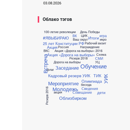
03.08.2026
Облако тэгов
100-летие революции
День Победы
ВК
игра
ЦИК
#ЯВЫБИРАЮ
Итоги
Ваш округ
икро
25 лет Конституции РФ
Рабочий визит
Акция
Россия
Награждение
ВКС
Акция «Дорога на выборы» 2016
Акция «Дорога на выборы»
Схема
Встреча
СМИ
Резерв 2018
Дорога на выборы
УЦ
Обучение
Заседание
флаг
Кадровый резерв УИК
ТИК
УИК
Олимпиада
Мероприятие
беседа
Молодежь
Сведения
Резерв 2016
дети
Совещание
акция
Облизбирком