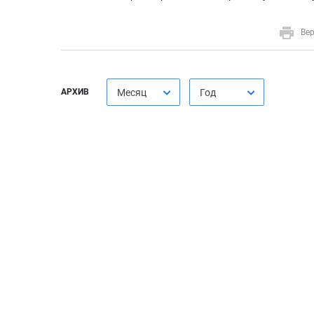
Вер
АРХИВ
Месяц
Год