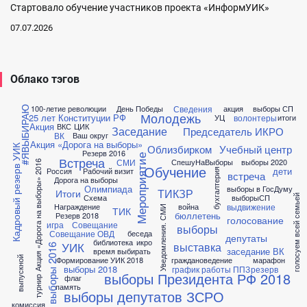
Стартовало обучение участников проекта «ИнформУИК»
07.07.2026
Облако тэгов
Сведения
100-летие революции
День Победы
акция
выборы СП
#ЯВЫБИРАЮ
Молодежь
25 лет Конституции РФ
волонтеры
УЦ
итоги
Акция
ВКС
ЦИК
Заседание
Председатель ИКРО
ВК
Ваш округ
Акция «Дорога на выборы»
Облизбирком
Учебный центр
Кадровый резерв УИК
Резерв 2016
Мероприятие
Встреча
СМИ
СпешуНаВыборы
выборы 2020
Акция «Дорога на выборы» 2016
Обучение
дети
Россия
Рабочий визит
бухгалтерия
встреча
Дорога на выборы
Олимпиада
выборы в ГосДуму
ТИКЗР
Итоги
Схема
выборыСП
голосуем всей семьей
выдвижение
Награждение
война
Уведомления. СМИ
ТИК
бюллетень
Резерв 2018
голосование
игра
Совещание
выборы
Совещание ОВД
беседа
депутаты
библиотека
икро
УИК
выставка
выборы 2016
заседание ВК
время выбирать
выпускной
Формирование УИК 2018
граждановедение
марафон
выборы 2018
график работы ППЗ
резерв
выборы Президента РФ 2018
флаг
турнир
память
выборы депутатов ЗСРО
комиссия