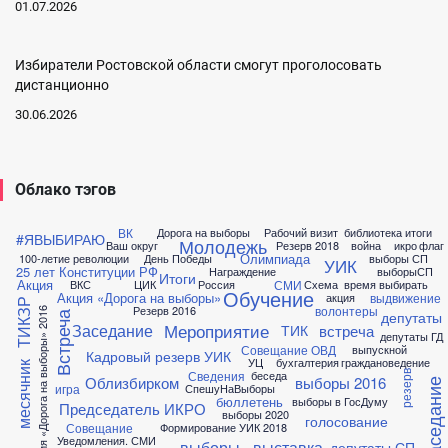
01.07.2026
Избиратели Ростовской области смогут проголосовать
дистанционно
30.06.2026
Облако тэгов
ВК
Дорога на выборы
Рабочий визит
библиотека
итоги
#ЯВЫБИРАЮ
Молодежь
Ваш округ
Резерв 2018
война
икро
флаг
Олимпиада
100-летие революции
День Победы
выборы СП
УИК
25 лет Конституции РФ
Награждение
выборыСП
Итоги
Акция
СМИ
ВКС
ЦИК
Россия
Схема
время выбирать
Обучение
Акция «Дорога на выборы»
выдвижение
акция
ТИКЗР
волонтеры
Резерв 2016
Акция «Дорога на выборы» 2016
депутаты
Встреча
Мероприятие
Заседание
встреча
ТИК
депутаты ГД
Совещание ОВД
выпускной
Кадровый резерв УИК
УЦ
бухгалтерия
граждановедение
месячник
Сведения
беседа
резерв
Облизбирком
выборы 2016
заседание
игра
СпешуНаВыборы
бюллетень
выборы в ГосДуму
Председатель ИКРО
выборы 2020
голосование
Совещание
Формирование УИК 2018
Уведомления. СМИ
выборы
выставка
депутаты СП