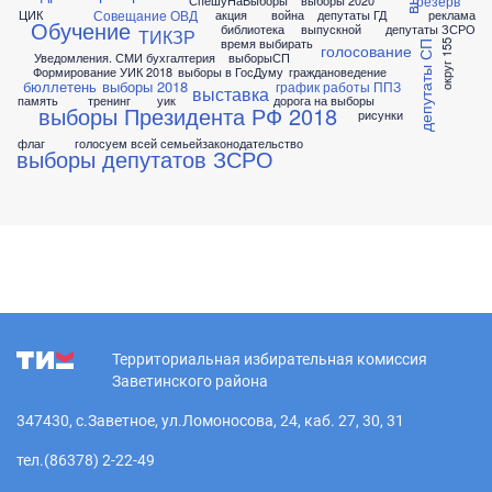
резерв
СпешуНаВыборы
выборы 2020
Совещание ОВД
ЦИК
акция
война
депутаты ГД
реклама
Обучение
библиотека
выпускной
депутаты ЗСРО
ТИКЗР
время выбирать
округ 155
депутаты СП
голосование
Уведомления. СМИ
бухгалтерия
выборыСП
Формирование УИК 2018
выборы в ГосДуму
граждановедение
бюллетень
выборы 2018
график работы ППЗ
выставка
память
тренинг
уик
дорога на выборы
выборы Президента РФ 2018
рисунки
флаг
голосуем всей семьей
законодательство
выборы депутатов ЗСРО
Территориальная избирательная комиссия
Заветинского района
347430, с.Заветное, ул.Ломоносова, 24, каб. 27, 30, 31
тел.(86378) 2-22-49