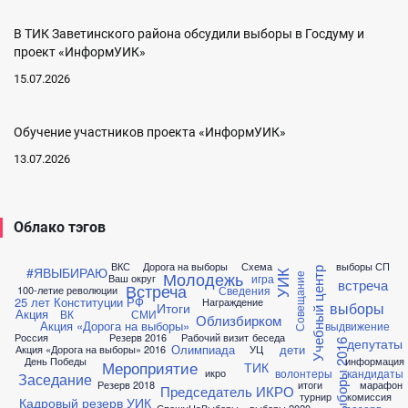
В ТИК Заветинского района обсудили выборы в Госдуму и
проект «ИнформУИК»
15.07.2026
Обучение участников проекта «ИнформУИК»
13.07.2026
Облако тэгов
ВКС
Дорога на выборы
Схема
выборы СП
#ЯВЫБИРАЮ
Учебный центр
Молодежь
УИК
игра
Совещание
Ваш округ
встреча
Встреча
Сведения
100-летие революции
25 лет Конституции РФ
Награждение
выборы
Итоги
Акция
ВК
СМИ
Облизбирком
Акция «Дорога на выборы»
выдвижение
Россия
Резерв 2016
Рабочий визит
беседа
депутаты
выборы 2016
Олимпиада
дети
Акция «Дорога на выборы» 2016
УЦ
День Победы
информация
Мероприятие
ТИК
волонтеры
кандидаты
икро
Заседание
Резерв 2018
итоги
марафон
Председатель ИКРО
турнир
комиссия
Кадровый резерв УИК