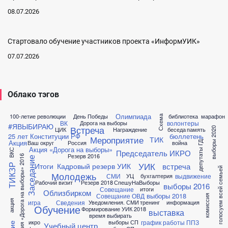
08.07.2026
Стартовало обучение участников проекта «ИнформУИК»
07.07.2026
Облако тэгов
Олимпиада
100-летие революции
День Победы
библиотека
марафон
Схема
ВК
волонтеры
Дорога на выборы
#ЯВЫБИРАЮ
Встреча
выборы 2020
ЦИК
Награждение
беседа
память
25 лет Конституции РФ
бюллетень
Мероприятие
ТИК
Акция
Ваш округ
Россия
война
депутаты ГД
Акция «Дорога на выборы»
ВКС
Председатель ИКРО
Резерв 2016
Акция «Дорога на выборы» 2016
Заседание
УИК
встреча
Итоги
Кадровый резерв УИК
ТИКЗР
голосуем всей семьей
Молодежь
СМИ
выдвижение
УЦ
бухгалтерия
Рабочий визит
Резерв 2018
СпешуНаВыборы
выборы 2016
Совещание
итоги
Облизбирком
выборы 2018
Совещание ОВД
комиссия
акция
игра
Сведения
Уведомления. СМИ
тренинг
информация
Обучение
Формирование УИК 2018
выставка
время выбирать
график работы ППЗ
икро
выборы СП
Учебный центр