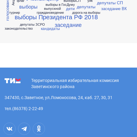
голосование
флаг
выборыСП
уик
депутаты СП
выборы в ГосДуму
выборы
депутаты
дети
заседание ВК
выпускной
турнир
граждановедение
дорога на выборы
выборы Президента РФ 2018
заседание
депутаты ЗСРО
кандидаты
законодательство
Территориальная избирательная комиссия
Заветинского района
347430, с.Заветное, ул.Ломоносова, 24, каб. 27, 30, 31
тел.(86378) 2-22-49