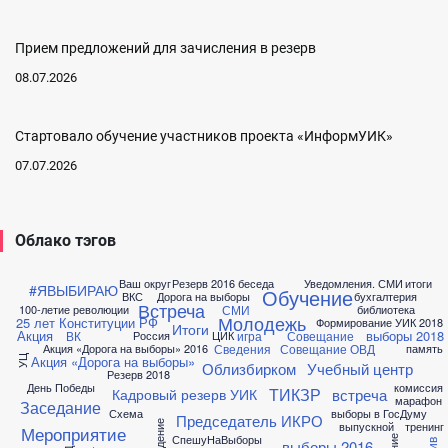
Прием предложений для зачисления в резерв
08.07.2026
Стартовало обучение участников проекта «ИнформУИК»
07.07.2026
Облако тэгов
Ваш округ
Резерв 2016
беседа
Уведомления. СМИ
итоги
#ЯВЫБИРАЮ
Обучение
ВКС
Дорога на выборы
бухгалтерия
Встреча
СМИ
100-летие революции
библиотека
Молодежь
25 лет Конституции РФ
Формирование УИК 2018
Итоги
Акция
выборы 2018
ВК
игра
Совещание
Россия
ЦИК
Сведения
Совещание ОВД
Акция «Дорога на выборы» 2016
память
Акция «Дорога на выборы»
УЦ
Облизбирком
Учебный центр
Резерв 2018
День Победы
комиссия
ТИКЗР
встреча
Кадровый резерв УИК
марафон
Заседание
Схема
выборы в ГосДуму
Председатель ИКРО
выпускной
тренинг
Мероприятие
СпешуНаВыборы
выборы 2016