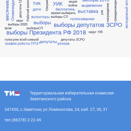
Награждение
граждановедение
молодежный актив
акция
депутаты ГД
Рабочий визит
УИК
месячник
Олимпиада
ТИК
выдвижение
война
награждение
дети
бюллетень
выставка
уик
время выбирать
волонтеры
выборы СП
голосование
икро
выборы
выборы депутатов ЗСРО
выборы 2020
флаг
выборыСП
выборы Президента РФ 2018
округ 155
голосуем всей семьей
депутаты ЗСРО
депутаты
график работы ППЗ
резерв
Территориальная избирательная комиссия
Заветинского района
347430, с.Заветное, ул.Ломоносова, 24, каб. 27, 30, 31
тел.(86378) 2-22-49