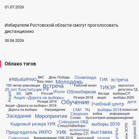
01.07.2026
Избиратели Ростовской области смогут проголосовать
дистанционно
30.06.2026
Облако тэгов
Олимпиада
ВКС
День Победы
встреча
#ЯВЫБИРАЮ
ТИК
Молодежь
Ваш округ
Встреча
100-летие революции
Рабочий визит
икро
итоги
ТИКЗР
25 лет Конституции РФ
депутаты ГД
Облизбирком
Итоги
ВК
ЦИК
Россия
беседа
выборыСП
Акция
Акция «Дорога на выборы»
Резерв 2018
акция
выборы 2020
Обучение
дети
Резерв 2016
Учебный центр
Акция «Дорога на выборы» 2016
выборы 2018
СМИ
Дорога на выборы
Награждение
УЦ
комиссия
Сведения
война
информация
Мероприятие
Заседание
Схема
бухгалтерия
граждановедение
Совещание ОВД
заседание ВК
выборы 2016
Кадровый резерв УИК
депутаты ЗСРО
СпешуНаВыборы
волонтеры
депутаты
УИК
выставка
Председатель ИКРО
выборы СП
Совещание
резерв
Формирование УИК 2018
выпускной