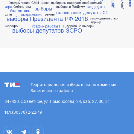
Уведомления. СМИ
время выбирать
голосуем всей семьей
игра
кандидаты
библиотека
выборы в ГосДуму
выборы
бюллетень
голосование
депутаты СП
выдвижение
флаг
тренинг
выборы Президента РФ 2018
законодательство
турнир
график работы ППЗ
марафон
дорога на выборы
выборы депутатов ЗСРО
Территориальная избирательная комиссия
Заветинского района
347430, с.Заветное, ул.Ломоносова, 24, каб. 27, 30, 31
тел.(86378) 2-22-49