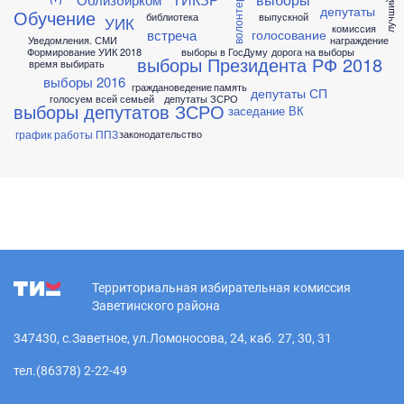
волонтеры
депутаты
Обучение
библиотека
выпускной
УИК
комиссия
встреча
голосование
Уведомления. СМИ
награждение
Формирование УИК 2018
выборы в ГосДуму
дорога на выборы
выборы Президента РФ 2018
время выбирать
выборы 2016
граждановедение
память
депутаты СП
голосуем всей семьей
депутаты ЗСРО
выборы депутатов ЗСРО
заседание ВК
график работы ППЗ
законодательство
Территориальная избирательная комиссия
Заветинского района
347430, с.Заветное, ул.Ломоносова, 24, каб. 27, 30, 31
тел.(86378) 2-22-49